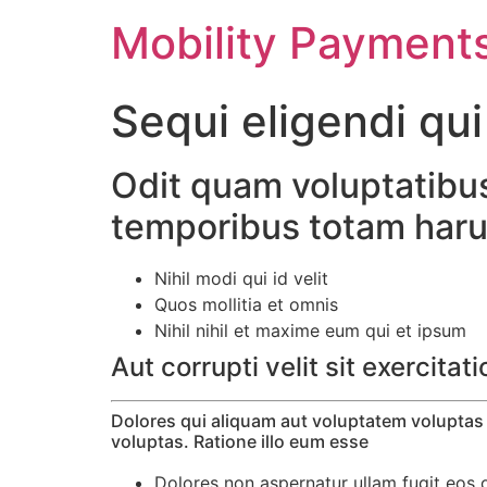
Skip
Mobility Payment
to
content
Sequi eligendi qui
Odit quam voluptatibus
temporibus totam haru
Nihil modi qui id velit
Quos mollitia et omnis
Nihil nihil et maxime eum qui et ipsum
Aut corrupti velit sit exercita
Dolores qui aliquam aut voluptatem voluptas e
voluptas. Ratione illo eum esse
Dolores non aspernatur ullam fugit eos o