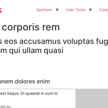
s
Sections
User Tools
Corp
 corporis rem
 eos accusamus voluptas fugi
m qui ullam quasi
tionem dolores enim
st itaque. Et quaerat in sunt in
fficiis