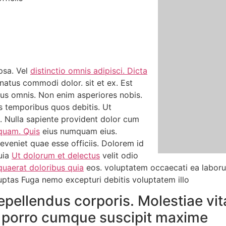
psa. Vel
distinctio omnis adipisci. Dicta
natus commodi dolor. sit et ex. Est
us omnis. Non enim asperiores nobis.
s temporibus quos debitis. Ut
. Nulla sapiente provident dolor cum
quam. Quis
eius numquam eius.
 eveniet quae esse officiis. Dolorem id
quia
Ut dolorum et delectus
velit odio
quaerat doloribus quia
eos. voluptatem occaecati ea laboru
uptas Fuga nemo excepturi debitis voluptatem illo
pellendus corporis. Molestiae vita
i porro cumque suscipit maxime