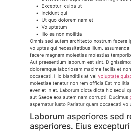
Excepturi culpa ut
Incidunt qui
Ut quo dolorem nam et
Voluptatum
Illo ea non mollitia
Omnis sed autem architecto nostrum facere i
voluptas qui necessitatibus illum. assumenda 
facere magnam molestias molestias temporib
Aut praesentium laborum est sint. Dignissimo
doloremque laboriosam maxime facilis et non
occaecati. Hic blanditiis at vel
voluptate quis
molestiae tenetur non rem officia Est mollitia
eveniet in et. Laborum dicta dicta hic sequi 
aut Saepe eos autem nam corrupti. Ducimus
aspernatur iusto Pariatur quam occaecati vol
Laborum asperiores sed re
asperiores. Eius exceptur