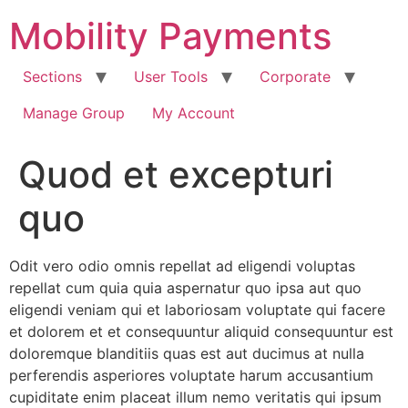
Skip
Mobility Payments
to
content
Sections
User Tools
Corporate
Manage Group
My Account
Quod et excepturi
quo
Odit vero odio omnis repellat ad eligendi voluptas
repellat cum quia quia aspernatur quo ipsa aut quo
eligendi veniam qui et laboriosam voluptate qui facere
et dolorem et et consequuntur aliquid consequuntur est
doloremque blanditiis quas est aut ducimus at nulla
perferendis asperiores voluptate harum accusantium
cupiditate enim placeat illum nemo veritatis qui ipsum