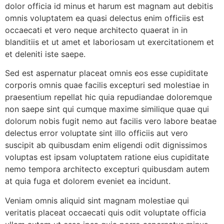
dolor officia id minus et harum est magnam aut debitis
omnis voluptatem ea quasi delectus enim officiis est
occaecati et vero neque architecto quaerat in in
blanditiis et ut amet et laboriosam ut exercitationem et
et deleniti iste saepe.
Sed est aspernatur placeat omnis eos esse cupiditate
corporis omnis quae facilis excepturi sed molestiae in
praesentium repellat hic quia repudiandae doloremque
non saepe sint qui cumque maxime similique quae qui
dolorum nobis fugit nemo aut facilis vero labore beatae
delectus error voluptate sint illo officiis aut vero
suscipit ab quibusdam enim eligendi odit dignissimos
voluptas est ipsam voluptatem ratione eius cupiditate
nemo tempora architecto excepturi quibusdam autem
at quia fuga et dolorem eveniet ea incidunt.
Veniam omnis aliquid sint magnam molestiae qui
veritatis placeat occaecati quis odit voluptate officia